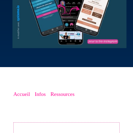
Accueil
->
Infos
->
Ressources
->
Pourquoi vous
devriez absolument avoir 1 lien en bio
Votre fiche Google est-elle vraiment