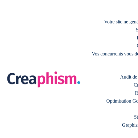
Votre site ne gé
S
Vos concurrents vous d
Audit de s
Cr
R
Optimisation Go
S
Graphism