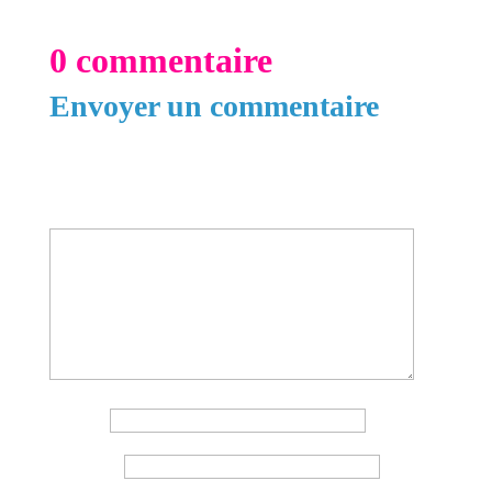
0 commentaire
Envoyer un commentaire
Votre adresse e-mail ne sera pas publiée.
Les
champs obligatoires sont indiqués avec
*
Commentaire
*
Nom
*
E-mail
*