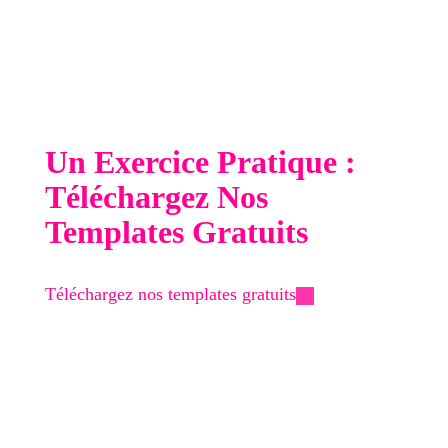
un design plus affiné, parfaits pour ceux qui
veulent se démarquer et offrir une expérience
utilisateur exceptionnelle. Investir dans un
template premium peut avoir un impact
significatif sur votre taux de conversion et
l'engagement de vos followers.
Un Exercice Pratique :
Téléchargez Nos
Templates Gratuits
Pourquoi ne pas essayer par vous-même ?
Téléchargez nos templates gratuits
et voyez la
différence qu'ils peuvent faire. Ces templates
sont un excellent point de départ pour ceux qui
souhaitent améliorer leur présence en ligne sans
dépenser un centime.
Vous pouvez voir un exemple concret de lien en