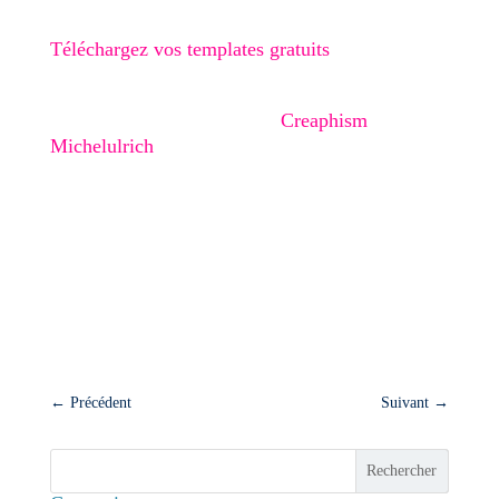
Accédez à vos templates gratuits ici
:
Téléchargez vos templates gratuits
Rejoignez-nous sur Instagram pour plus
d'inspiration et de conseils :
Creaphism
Michelulrich
.
En optimisant votre lien en bio, vous faites un
pas de plus vers une présence en ligne plus
professionnelle et plus engageante. Testez nos
solutions et constatez par vous-même l'impact
positif que cela peut avoir sur votre visibilité et
votre croissance en ligne. 🚀✨
←
Précédent
Suivant
→
Rechercher