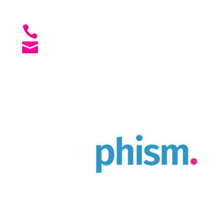

Lun - Ven: 07h30 à 12h00, puis 13h30 à
17h30

+41 79 241 01 50

agence [@] creaphism.com
Agence Web & Print à Cortaillod
Chemin du Pré 1
2016 Cortaillod, Suisse