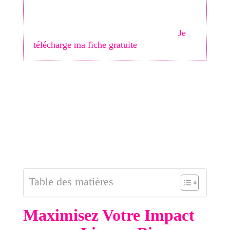
optimisée ? Ne passez plus à côté de vos
clients locaux. Téléchargez ma
Checklist
des 30 optimisations indispensables
.
Je
télécharge ma fiche gratuite
Les réseaux sociaux sont devenus une vitrine
incontournable pour toute entreprise
ou
influenceur cherchant à augmenter sa visibilité
en ligne. Mais comment optimiser cette vitrine
pour qu'elle génère un maximum d'interactions et
de conversions ? La réponse se trouve souvent
dans un simple élément :
le lien en bio.
Table des matières
Maximisez Votre Impact