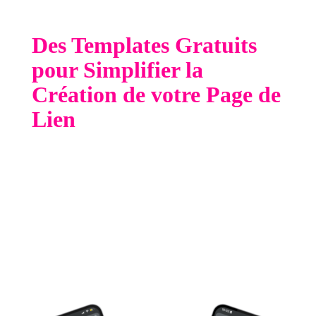
marque et la confiance des utilisateurs.
Des Templates Gratuits
pour Simplifier la
Création de votre Page de
Lien
Pour vous aider à mettre en place rapidement et
efficacement une page de lien en bio, nous avons
créé des templates gratuits. Ces templates sont
conçus pour être faciles à utiliser, même si vous
n'avez pas de compétences techniques. Ils sont
également optimisés pour tous les types de
réseaux sociaux, ce qui signifie que vous pouvez
les utiliser aussi bien sur Instagram, TikTok que
sur d'autres plateformes.