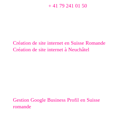
📞
+ 41 79 241 01 50
📨 agence@creaphism.com
Site Web
Création de site internet en Suisse Romande
Création de site internet à Neuchâtel
Création de site internet au Val-de-Ruz
Création de site internet au Val-de-Travers
Création de site internet à Boudry
Stratégie digitale
Gestion Google Business Profil en Suisse
romande
Graphisme