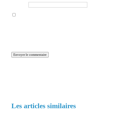
Site web
Enregistrer mon nom, mon e-mail et mon site
dans le navigateur pour mon prochain
commentaire.
La période de vérification reCAPTCHA a expiré.
Veuillez recharger la page.
Envoyer le commentaire
Les articles similaires