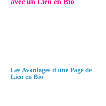
avec un Lien en Bio
Un lien en bio est bien plus qu'une simple URL
dans votre profil. C'est une opportunité de
diriger vos followers vers plusieurs ressources
importantes :
votre site web, vos articles de
blog, vos offres spéciales, et bien plus encore
.
En effet, 80% des utilisateurs de réseaux sociaux
déclarent avoir découvert de nouveaux produits
ou services via un lien en bio. C'est donc une
stratégie incontournable pour quiconque souhaite
maximiser son impact en ligne.
Les Avantages d'une Page de
Lien en Bio
Centralisation des Informations
: Avec une
page de lien, vous pouvez rassembler tous vos
liens essentiels en un seul endroit. Plus besoin de
jongler entre différents liens ou de changer