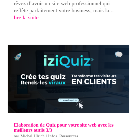
rêvez d’avoir un site web professionnel qui
reflète parfaitement votre business, mais la...
lire la suite...
Elaboration de Quiz pour votre site web avec les
meilleurs outils 3/3
par
Michel Ulrich
|
Infos
,
Ressources