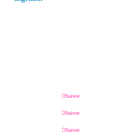
Zones principales :
Cortaillod, Neuchâtel, Boudry, La Grande
Béroche, Val-de-Ruz, Val-de-Travers, La Chaux-
de-Fonds, Le Locle, la région des 3 Lacs jusqu'à
Morat et Suisse romande.
Services associés :
Création de site internet, optimisation Google
Business Profile, référencement local, page de
capture, page de vente, emailing et CRM.
Suivre
Suivre
Suivre