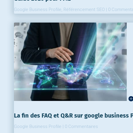
Google Business Profile
,
Référencement SEO
|
0 Commenta
La fin des FAQ et Q&R sur google business P
Google Business Profile
|
0 Commentaires