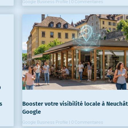
Google Business Profile
|
0 Commentaires
s
Booster votre visibilité locale à Neuchâ
Google
Google Business Profile
|
0 Commentaires