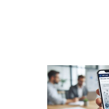
 desservie, avec un contenu unique et optimisé : c'est ce qui 
 top 3 de Google Maps, vous
urrents :