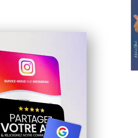
aise de plaques et cartes NFC/QR code, que nous
ments.