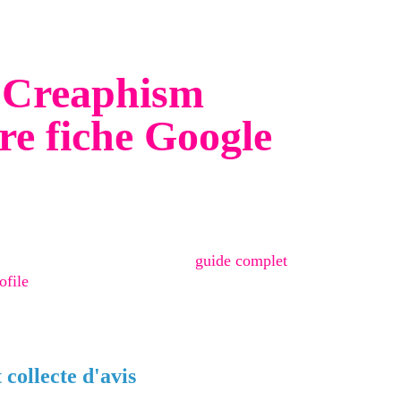
illimité
i satisfait ou remboursé 30 jours
 Creaphism
re fiche Google
quons toujours notre méthodologie de diagnostic et
t de la fiche, cohérence NAP, optimisation des photos
Retrouvez le détail dans notre
guide complet
ofile
.
 prend tout son sens : un outil simple à mettre entre
chaque passage en magasin en avis potentiel.
 collecte d'avis