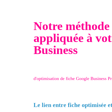
Effort demandé à vous
SMS
chiffre moyen annoncé par Digifeel, garant
Notre méthode
appliquée à vot
Business
Avant de recommander un outil, nous appli
d'optimisation à nos clients : audit comple
et vidéos, calendrier de publications GBP. 
d'optimisation de fiche Google Business Pr
C'est une fois cette base posée que Digifeel
les mains de vos équipes pour transformer 
Le lien entre fiche optimisée et