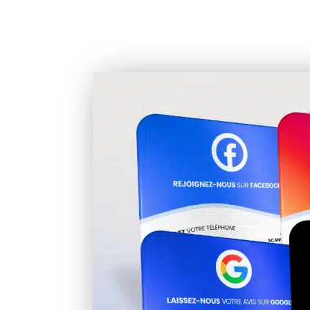
recommander
Digifeel
, une solution franç
intégrons désormais dans nos accompagne