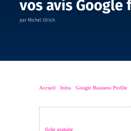
vos avis Google 
par
Michel Ulrich
Accueil
->
Infos
->
Google Business Profile
-
Votre fiche Google est-elle vraiment opt
locaux. Téléchargez ma
Checklist des 
fiche gratuite