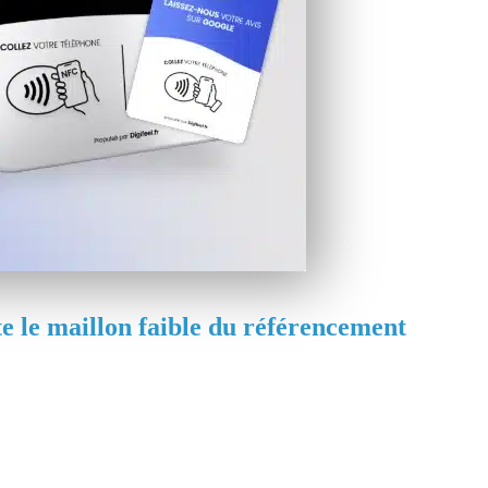
te le maillon faible du référencement
 la qualité de vos avis comme un signal de pertinence
. Une entreprise qui collecte des avis régulièrement
rise, à l'inverse d'une fiche figée avec quelques avis