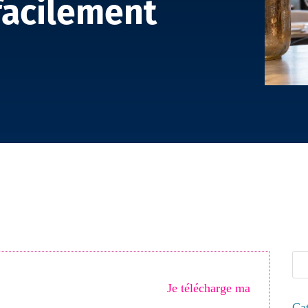
facilement
>
Plaque NFC Digifeel : boostez vos avis Google facilement
imisée ? Ne passez plus à côté de vos clients
30 optimisations indispensables
.
Je télécharge ma
Cat