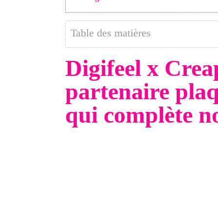
Table des matières
Digifeel x Crea
partenaire pla
qui complète 
Chez
Creaphism
, nous accompagnons les 
locale grâce à la création de sites web et à
Notre méthode repose sur un principe simple
fiche bien structurée, alimentée régulièreme
est aujourd'hui le levier n°1 pour apparaît
C'est là qu'intervient un point de friction 
d'avis, plus vite, sans complexité techniqu