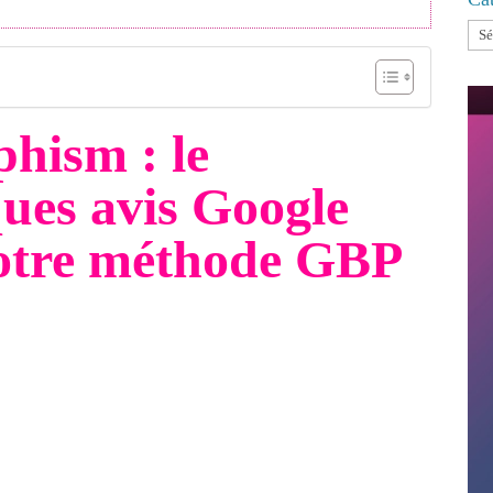
Cat
phism : le
ques avis Google
notre méthode GBP
PME de la région de Neuchâtel dans leur visibilité
 l'optimisation de leur fiche Google Business Profile.
 : un site internet bien structuré en rapport avec une
nt, associée à un flux constant d'avis clients positifs,
re dans le Pack Local devant vos concurrents.
récurrent chez nos clients : comment obtenir plus
e ? Après plusieurs tests, nous avons choisi de