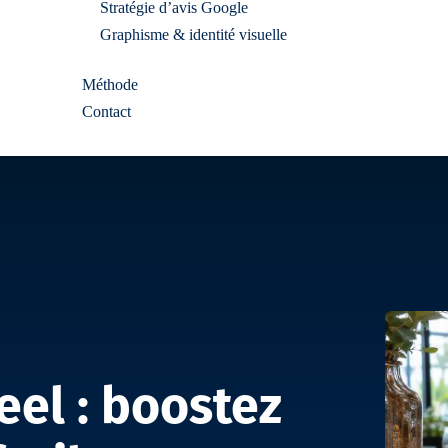
Stratégie d’avis Google
Graphisme & identité visuelle
Méthode
Contact
eel : boostez