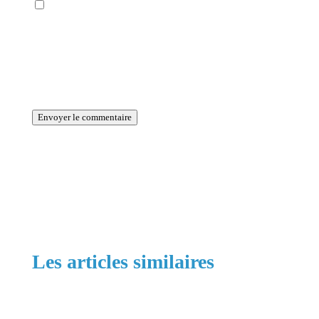
Enregistrer mon nom, mon e-mail et mon site
dans le navigateur pour mon prochain
commentaire.
La période de vérification reCAPTCHA a expiré.
Veuillez recharger la page.
Envoyer le commentaire
Les articles similaires