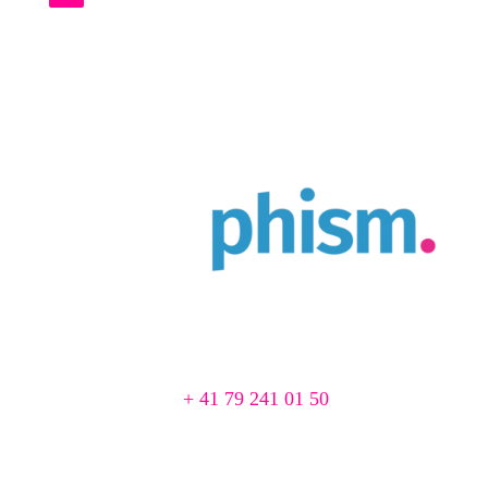
Agence Web & Print à Cortaillod
Chemin du Pré 1
2016 Cortaillod, Suisse
📞
+ 41 79 241 01 50
📨 agence@creaphism.com
Site Web