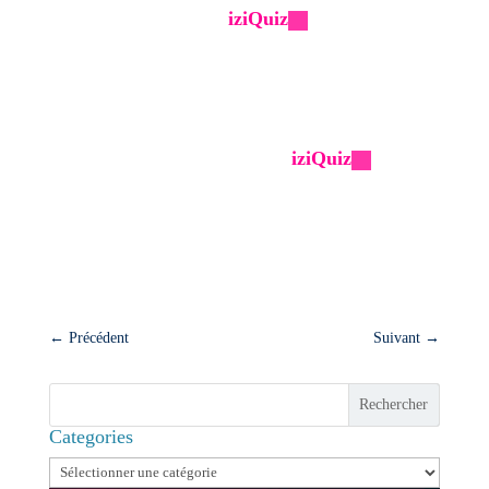
pour vous : le logiciel
iziQuiz
. C'est un outil
intuitif et puissant qui rend la création de quiz
une tâche facile et amusante.
Alors, qu'attendez-vous ?
Cliquez sur le lien, découvrez
iziQuiz
et
commencez à transformer votre trafic en leads
qualifiés dès aujourd'hui.
Nous vous souhaitons bonne chance dans votre
voyage de génération de leads avec des quiz !
←
Précédent
Suivant
→
Rechercher
Categories
Categories