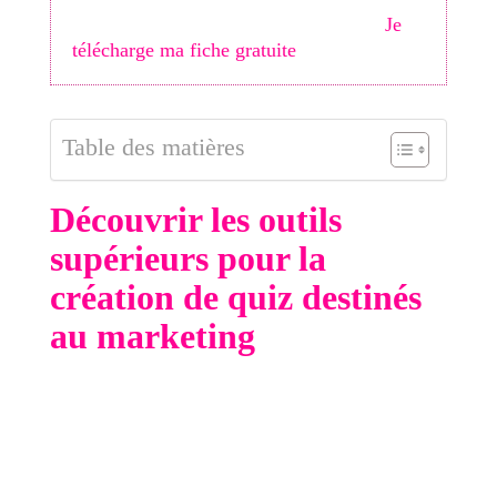
des 30 optimisations indispensables
.
Je
télécharge ma fiche gratuite
Table des matières
Découvrir les outils
supérieurs pour la
création de quiz destinés
au marketing
De nos jours, le marché est inondé d'outils de
conception de quiz pour les sites web. Ces
instruments vous permettent de développer des
quiz interactifs pour stimuler l'engagement sur
votre site et propulser votre stratégie marketing.