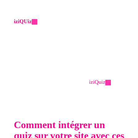
Le logiciel que nous vous recommandons car il
répond à la majorité de vos besoins, c'est
iziQUiz
: un logiciel français qui mérite toute
votre attention.
Il vous permet de créer facilement des quiz grâce
à l’intelligence artificielle, de personnaliser votre
image de marque puis de partager votre quiz sur
les réseaux sociaux et/ou de l’intégrer sur votre
site.
Pour accéder à leurs résultats sur
iziQuiz
, vos
visiteurs devront partager le quiz, augmentant
ainsi la viralité de votre projet ! Ensuite, libre à
vous de capter votre prospect en lui proposant un
aimant à leads de votre choix.
Comment intégrer un
quiz sur votre site avec ces