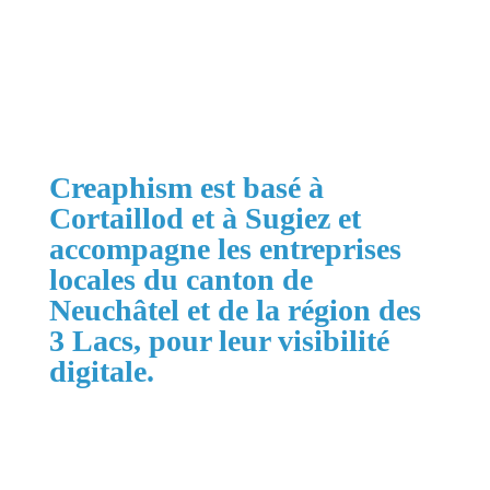
Obtenir mon devis gratuit
Creaphism est basé à
Cortaillod et à Sugiez et
accompagne les entreprises
locales du canton de
Neuchâtel et de la région des
3 Lacs, pour leur visibilité
digitale.
Zones principales :
Cortaillod, Neuchâtel, Boudry, La Grande
Béroche, Val-de-Ruz, Val-de-Travers, La Chaux-
de-Fonds, Le Locle, la région des 3 Lacs jusqu'à