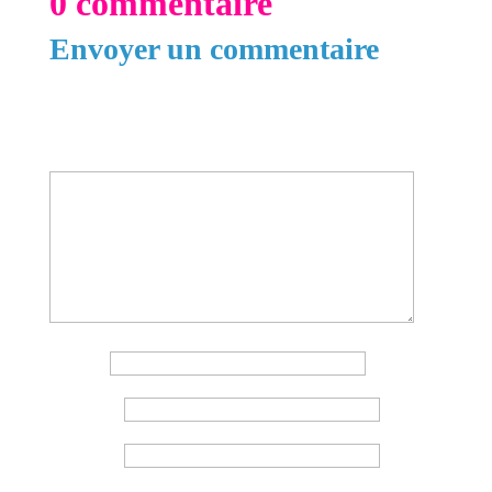
0 commentaire
Envoyer un commentaire
Votre adresse e-mail ne sera pas publiée.
Les
champs obligatoires sont indiqués avec
*
Commentaire
*
Nom
*
E-mail
*
Site web