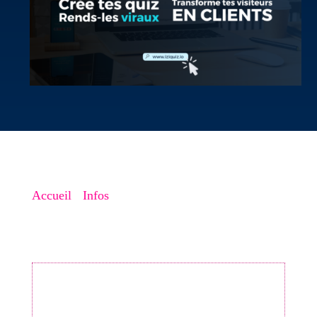
Accueil
->
Infos
->
Elaboration de Quiz pour votre
site web avec les meilleurs outils 3/3
Votre fiche Google est-elle vraiment
optimisée ? Ne passez plus à côté de vos
clients locaux. Téléchargez ma
Checklist