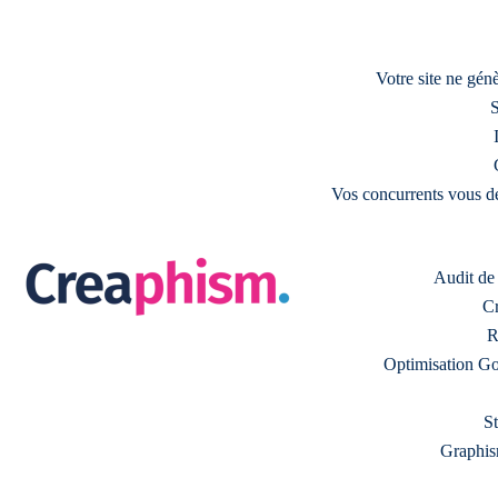
Votre site ne gé
S
Vos concurrents vous d
Audit de s
Cr
R
Optimisation Go
S
Graphism