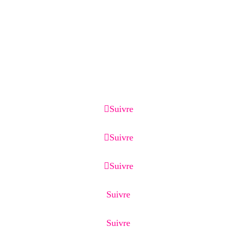
Morat et Suisse romande.
Services associés :
Création de site internet, optimisation Google
Business Profile, référencement local, page de
capture, page de vente, emailing et CRM.
Suivre
Suivre
Suivre
Suivre
Suivre