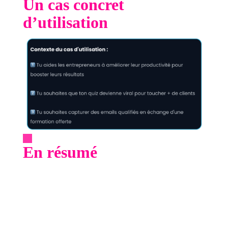
Un cas concret
d’utilisation
En résumé
Le choix du
bon outil dépend de vos besoins
spécifiques
et de vos objectifs marketing. Prenez
le temps d'évaluer vos options, d'essayer
différentes plateformes et de sélectionner celle
qui s'aligne le mieux avec vos objectifs.