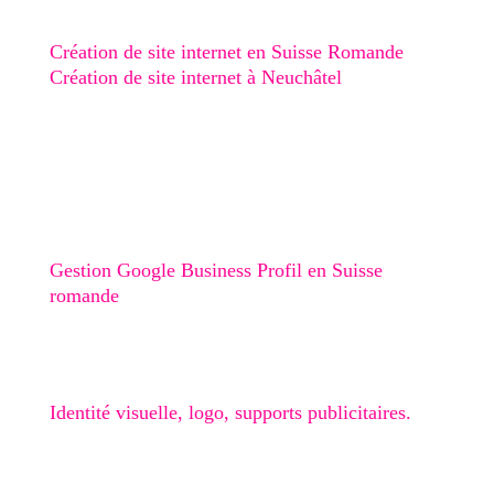
Création de site internet en Suisse Romande
Création de site internet à Neuchâtel
Création de site internet au Val-de-Ruz
Création de site internet au Val-de-Travers
Création de site internet à Boudry
Stratégie digitale
Gestion Google Business Profil en Suisse
romande
Graphisme
Identité visuelle, logo, supports publicitaires.
🎁 Checklist Google Business