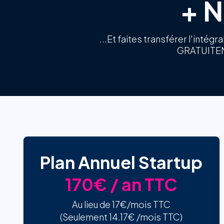
+ N
...Et faites transférer l'inté
GRATUITEME
Plan Annuel Startup
170€ / an TTC
Au lieu de 17€/mois TTC
(Seulement 14.17€ /mois TTC)