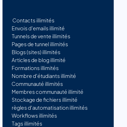
Contacts illimités
Envois d'emails illimité
Tunnels de vente illimités
Pages de tunnel illimités
Blogs (sites) illimités
Articles de blog illimité
Formations illimités
Nombre d'étudiants illimité
Communauté illimités
Membres communauté illimité
Stockage de fichiers illimité
règles d'automatisation illimités
Workflows illimités
Tags illimités