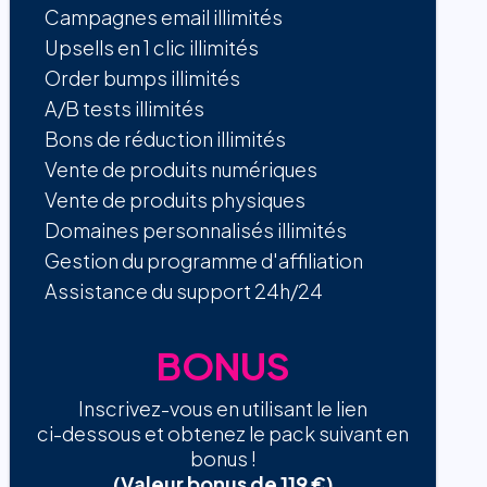
Campagnes email illimités
Upsells en 1 clic illimités
Order bumps illimités
A/B tests illimités
Bons de réduction illimités
Vente de produits numériques
Vente de produits physiques
Domaines personnalisés illimités
Gestion du programme d'affiliation
Assistance du support 24h/24
BONUS
Inscrivez-vous en utilisant le lien
ci-dessous et obtenez le pack suivant en
bonus !
(Valeur bonus de 119 €)