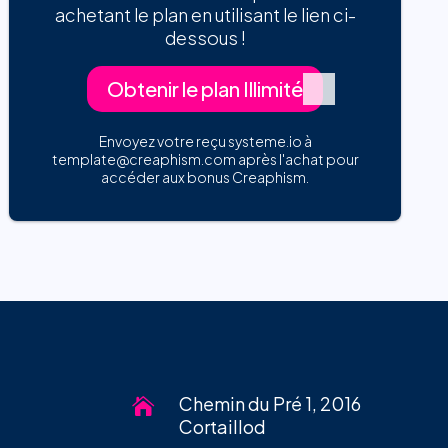
achetant le plan en utilisant le lien ci-
dessous !
Obtenir le plan Illimité
Envoyez votre reçu systeme.io à
template@creaphism.com après l'achat pour
accéder aux bonus Creaphism.
Chemin du Pré 1, 2016

Cortaillod