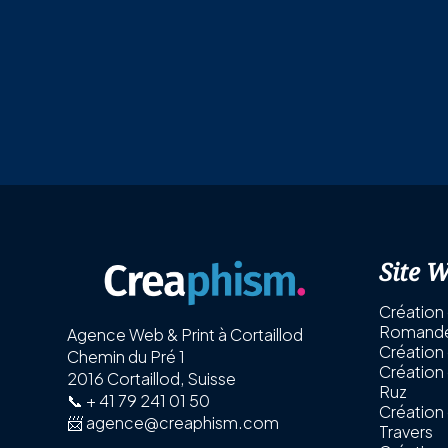
Site 
Création 
Romand
Agence Web & Print à Cortaillod
Création 
Chemin du Pré 1
Création 
2016 Cortaillod, Suisse
Ruz
📞
+ 41 79 241 01 50
Création 
📨 agence@creaphism.com
Travers