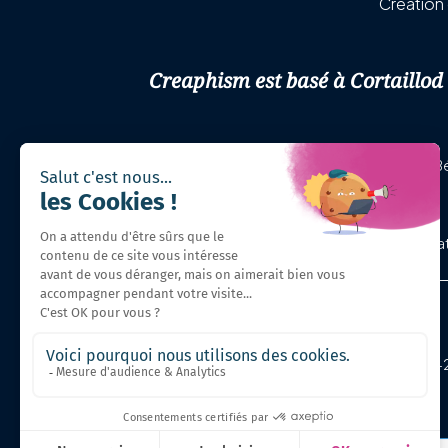
Création 
Creaphism est basé à Cortaillod 
Cortaillod, Neuchâtel, Boudry, La Grande Bé
Création de site internet, optimis
Copyright © 2020-20