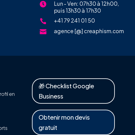
Lun - Ven: 07h30 à 12h00,

puis 13h30 à 17h30
+41 79 241 01 50

agence [@] creaphism.com

🎁 Checklist Google
ofil en
Business
Obtenir mon devis
gratuit
orts