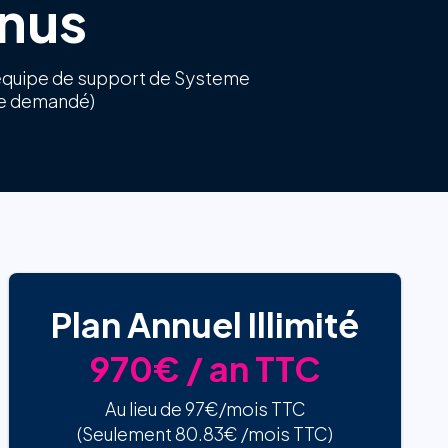
onus
 l'équipe de support de Systeme
re demandé)
Plan Annuel Illimité
970€ / an TTC
Au lieu de 97€/mois TTC
(Seulement 80.83€ /mois TTC)