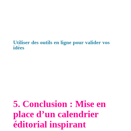
Originalité :
Est-ce une nouvelle perspective
ou une approche unique ?
Faisabilité :
Avez-vous les ressources
nécessaires pour développer cette idée ?
Utiliser des outils en ligne pour valider vos
idées
Des outils comme Google Keyword Planner,
AnswerThePublic, et Ubersuggest peuvent vous
aider à valider vos idées en vérifiant le volume
de recherche et l'intérêt pour les sujets choisis.
Ces données vous permettront de prioriser les
idées avec le plus grand potentiel.
5. Conclusion : Mise en
place d’un calendrier
éditorial inspirant