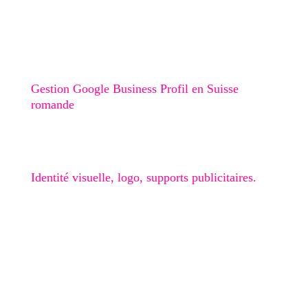
Création de site internet au Val-de-Travers
Création de site internet à Boudry
Stratégie digitale
Gestion Google Business Profil en Suisse
romande
Graphisme
Identité visuelle, logo, supports publicitaires.
🎁 Checklist Google Business
Obtenir mon devis gratuit