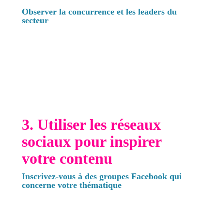
Observer la concurrence et les leaders du
secteur
Analysez ce que font vos concurrents et les
leaders du secteur pour créer du contenu qui
inspire. Quels types de contenu produisent-ils ?
Quels sujets génèrent le plus d'engagements ?
Cette analyse peut vous aider à identifier des
opportunités de créer un contenu unique et
différencié.
3. Utiliser les réseaux
sociaux pour inspirer
votre contenu
Inscrivez-vous à des groupes Facebook qui
concerne votre thématique
Les groupes facebook contiennent des quantités
de réponses et de questions qui vous aideront