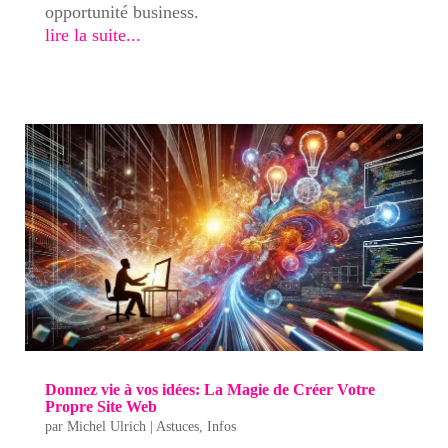
opportunité business.
lire la suite...
Donnez vie à vos idées: La Magie de Créer Votre
Propre Site Web
par
Michel Ulrich
|
Astuces
,
Infos