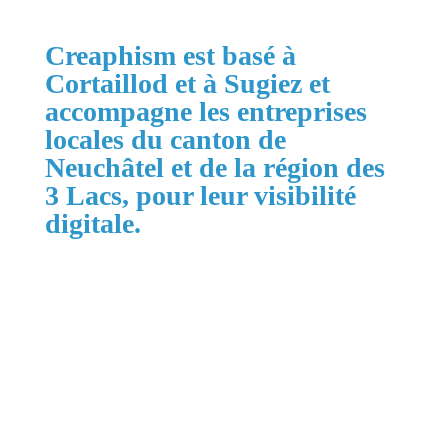
Creaphism est basé à
Cortaillod et à Sugiez et
accompagne les entreprises
locales du canton de
Neuchâtel et de la région des
3 Lacs, pour leur visibilité
digitale.
Zones principales :
Cortaillod, Neuchâtel, Boudry, La Grande
Béroche, Val-de-Ruz, Val-de-Travers, La Chaux-
de-Fonds, Le Locle, la région des 3 Lacs jusqu'à
Morat et Suisse romande.
Services associés :
Création de site internet, optimisation Google
Business Profile, référencement local, page de