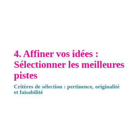
Engagez-vous directement avec votre audience.
Posez des questions, lancez des sondages, et
encouragez les discussions. Les retours de votre
audience peuvent révéler des sujets d'intérêt et
des besoins non satisfaits que vous pouvez
exploiter dans votre contenu.
4. Affiner vos idées :
Sélectionner les meilleures
pistes
Critères de sélection : pertinence, originalité
et faisabilité
Une fois que vous avez généré une liste d'idées,
il est temps de les affiner. Utilisez ces critères
pour sélectionner les meilleures pistes :
Pertinence :
L'idée est-elle pertinente pour
votre audience et votre domaine ?