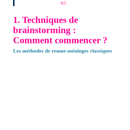
inspiré en cliquant
ici
.
1. Techniques de
brainstorming :
Comment commencer ?
Les méthodes de remue-méninges classiques
Le brainstorming est une technique de
génération d'idées qui peut être utilisée seul ou
en groupe. Voici quelques méthodes efficaces :
Brainwriting
: Chacun écrit ses idées sur une
feuille de papier avant de les partager avec le
groupe. Ces idées sont en relation avec votre
sujet.
Brainstorming inversé
: Identifiez les
problèmes que vous pouvez lire dans les