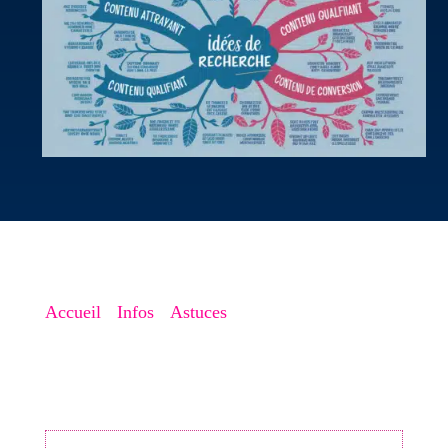
Accueil
->
Infos
->
Astuces
->
Comment créer du
contenu qui Inspire : Générer des idées
inspirantes à partir de zéro