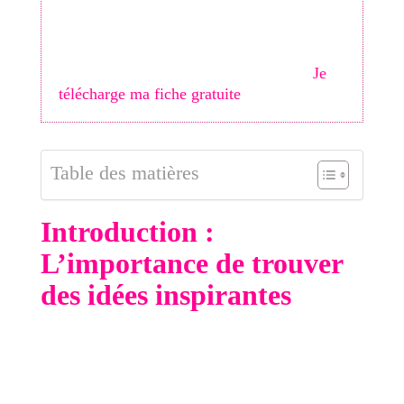
Votre fiche Google est-elle vraiment
optimisée ? Ne passez plus à côté de vos
clients locaux. Téléchargez ma
Checklist
des 30 optimisations indispensables
.
Je
télécharge ma fiche gratuite
Table des matières
Introduction :
L’importance de trouver
des idées inspirantes
Dans le monde numérique actuel, créer du
contenu qui inspire est essentiel pour se
démarquer et capter l'attention de votre audience.
Un contenu inspirant non seulement attire des