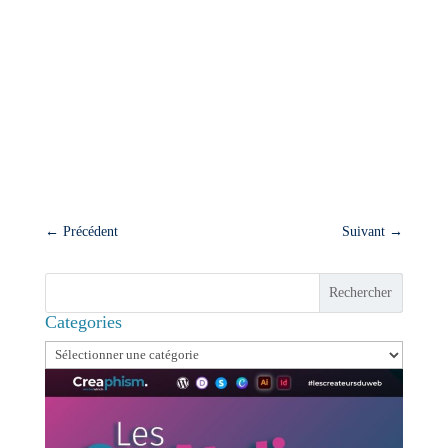
Une fois que vous avez sélectionné vos idées, il
est crucial de planifier leur publication. Créez un
calendrier éditorial pour organiser vos idées et
définir un planning de publication. Assurez-vous
d'inclure des objectifs clairs pour chaque
publication de contenu et de mesurer
régulièrement l'impact de votre contenu pour
ajuster votre stratégie en conséquence.
←
Précédent
Suivant
→
Rechercher
Categories
Categories