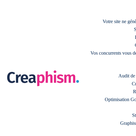
Votre site ne gé
S
Vos concurrents vous d
Audit de s
Cr
R
Optimisation Go
S
Graphism