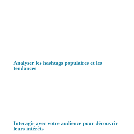
pour trouver des idées de contenu pour votre
thématique. Suivez de manière régulière ces
groupes et interagissez avec les personnes qui
posent des questions. En plus de vous aider à
trouver des idées de contenus, vous créez, en
répondant aux questions, une autorité qui vous
servira pour attirer des futurs prospects et
clients.
Analyser les hashtags populaires et les
tendances
Les réseaux sociaux sont une mine d'or pour
trouver des idées de contenu. Recherchez des
hashtags populaires et des tendances sur des
plateformes comme Instagram, Twitter, TikTok,
Youtube et LinkedIn. Observez ce qui suscite
l'intérêt et l'engagement de votre audience cible.
Interagir avec votre audience pour découvrir
leurs intérêts