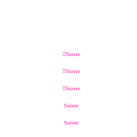
Services associés :
Création de site internet, optimisation Google
Business Profile, référencement local, page de
capture, page de vente, emailing et CRM.
Suivre
Suivre
Suivre
Suivre
Suivre