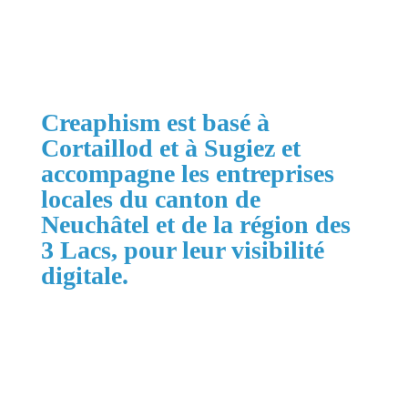
Obtenir mon devis gratuit
Creaphism est basé à
Cortaillod et à Sugiez et
accompagne les entreprises
locales du canton de
Neuchâtel et de la région des
3 Lacs, pour leur visibilité
digitale.
Zones principales :
Cortaillod, Neuchâtel, Boudry, La Grande
Béroche, Val-de-Ruz, Val-de-Travers, La Chaux-
de-Fonds, Le Locle, la région des 3 Lacs jusqu'à
Morat et Suisse romande.