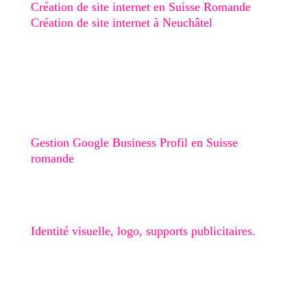
Création de site internet en Suisse Romande
Création de site internet à Neuchâtel
Création de site internet au Val-de-Ruz
Création de site internet au Val-de-Travers
Création de site internet à Boudry
Stratégie digitale
Gestion Google Business Profil en Suisse
romande
Graphisme
Identité visuelle, logo, supports publicitaires.
🎁 Checklist Google Business