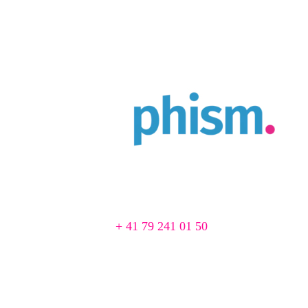
Agence Web & Print à Cortaillod
Chemin du Pré 1
2016 Cortaillod, Suisse
📞
+ 41 79 241 01 50
📨 agence@creaphism.com
Site Web