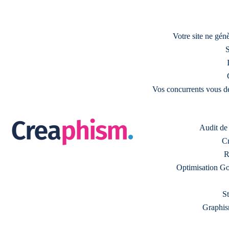
Votre site ne gé
S
Vos concurrents vous d
Audit de s
Cr
R
Optimisation Go
S
Graphism