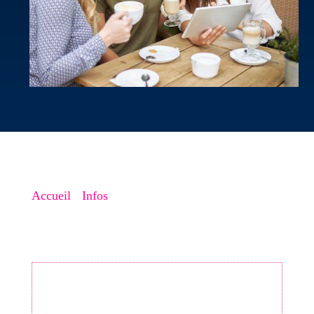
Accueil
->
Infos
->
Pourquoi ai-je besoin d’un site
web ?
Votre fiche Google est-elle vraiment
optimisée ? Ne passez plus à côté de vos