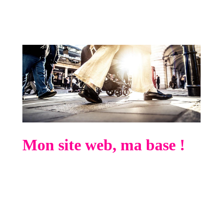
produits
le temps d’un marché. Vos
informations se perdent dans le flux des
informations de votre mur.
Mon site web, ma base !
Mon site web est
ma maison, mon commerce,
que les internautes peuvent visiter s’ils veulent
mieux me connaître et
découvrir
l’ensemble de
mes prestations
24h/24
.