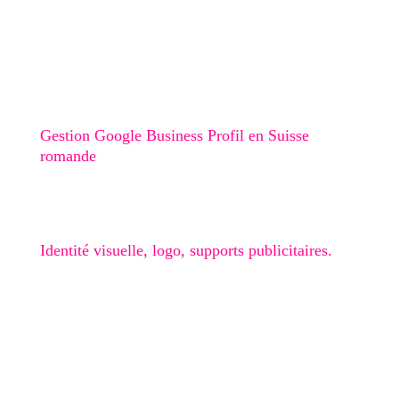
Création de site internet au Val-de-Ruz
Création de site internet au Val-de-Travers
Création de site internet à Boudry
Stratégie digitale
Gestion Google Business Profil en Suisse
romande
Graphisme
Identité visuelle, logo, supports publicitaires.
🎁 Checklist Google Business
Obtenir mon devis gratuit