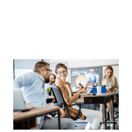
C’est un endroit que je peux entièrement
personnaliser et construire
comme je le
souhaite pour partager des informations, des
produits, des services et convertir les visiteurs en
clients. C’est un endroit que je peux
faire
évoluer
au fil du temps en lui ajoutant des
informations importantes pour mon business.