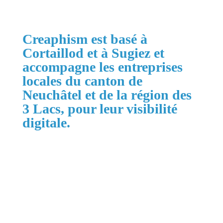
Creaphism est basé à
Cortaillod et à Sugiez et
accompagne les entreprises
locales du canton de
Neuchâtel et de la région des
3 Lacs, pour leur visibilité
digitale.
Zones principales :
Cortaillod, Neuchâtel, Boudry, La Grande
Béroche, Val-de-Ruz, Val-de-Travers, La Chaux-
de-Fonds, Le Locle, la région des 3 Lacs jusqu'à
Morat et Suisse romande.
Services associés :
Création de site internet, optimisation Google