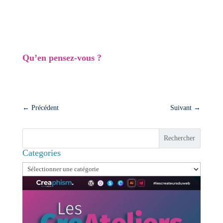
efficace pourrait changer la donne pour vous
!
Qu’en pensez-vous ?
Répondez en commentaire, j’aimerais connaître
votre point de vue et votre expérience !
←
Précédent
Suivant
→
Rechercher
Categories
Categories