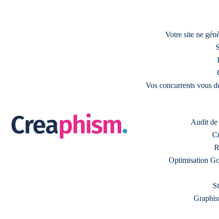
Votre site ne gé
S
Vos concurrents vous d
Audit de s
Cr
R
Optimisation Go
S
Graphism