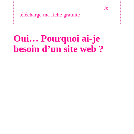
clients locaux. Téléchargez ma
Checklist
des 30 optimisations indispensables
.
Je
télécharge ma fiche gratuite
Oui… Pourquoi ai-je
besoin d’un site web ?
Les questions qui reviennent le plus souvent
lorsque je discute avec des propriétaires
d’entreprise au sujet de leur site Web sont les
suivantes :
Ai-je vraiment besoin d’un site Web ?
Ne puis-je pas simplement utiliser mes
plateformes de médias sociaux à la place ?
Quel est le rôle d’un site web alors que j’ai
tous ces autres moyens pour que les gens me
trouvent ?