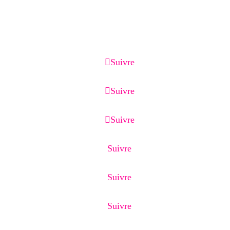
Business Profile, référencement local, page de
capture, page de vente, emailing et CRM.
Suivre
Suivre
Suivre
Suivre
Suivre
Suivre