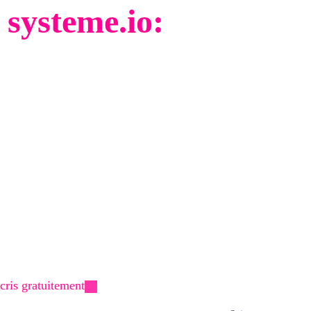
ysteme.io:
ème io
o
 io
cris gratuitement