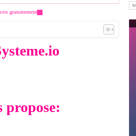
Cat
cris gratuitement
Systeme.io
u suisse, c’est une plateforme marketing tout-en-un
ne.
tout ce que vous avez besoin pour votre business et
s propose: