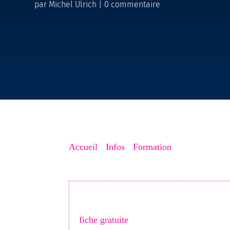
par
Michel Ulrich
|
0 commentaire
Accueil
->
Infos
->
Formation
->
Formation Gr
Votre fiche Google est-elle vraiment opt
locaux. Téléchargez ma
Checklist des 
fiche gratuite