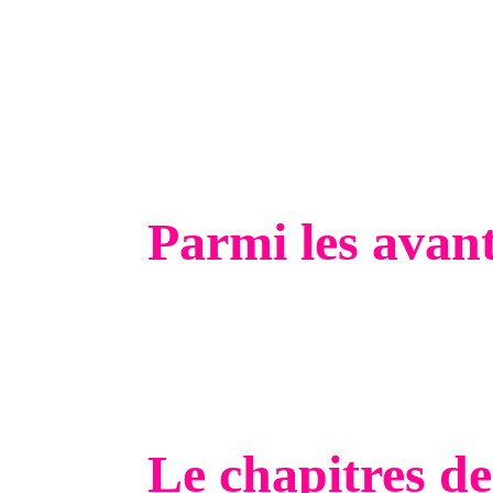
de créer vos tunnels de vente
de gérer vos campagnes de marketing pa
de gérer votre répondeur automatique
de créer vos formations en ligne
d’utiliser le programme affiliation
de créer votre blog
d’organiser des webinaires
Parmi les ava
Vous pouvez tester gratuitement la plate
Vous pouvez connecter les pages de capt
Une seule plateforme pour gérer votre ma
Des milliers de conseils et une plateform
Des groupes facebook de soutien
Le chapitres de