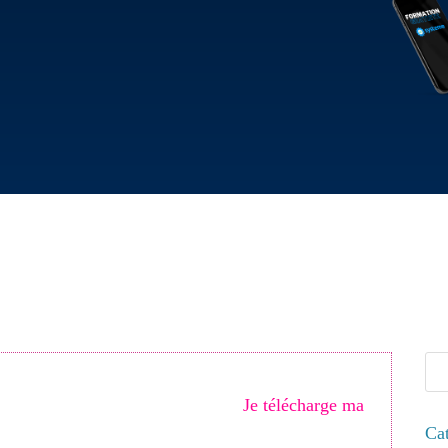
atuite Systeme.io
imisée ? Ne passez plus à côté de vos clients
30 optimisations indispensables
.
Je télécharge ma
Cat