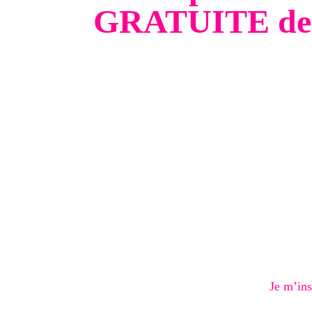
GRATUITE de s
Présentation de l’outil système io
Présentation du tableau de bord de syst
Les paramètres de Système io
Créer une page de capture
Créer une page de remerciement
Créer une page de vente avec Système i
Créer des upsells et downsells
Gérer les contacts
Gérer et envoyer les emails sur Système
Créer un blog avec Système io
Automatiser son business en ligne
Vendre une formation en ligne
Je m’ins