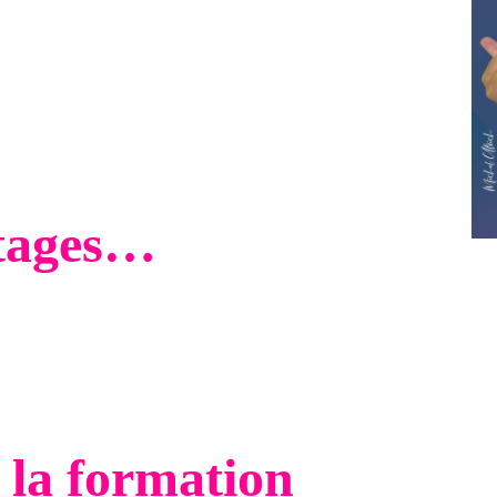
r e-mail
ntages…
forme pour vous faire une idée
ure pour vos emails à votre site WordPress
rketing en lien avec votre site internet
e très réactive
 la formation