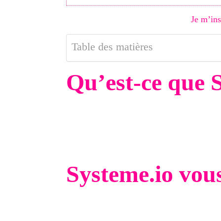
Je m’ins
Table des matières
Qu’est-ce que 
Systeme io
est fondamentalement un coutea
où vous pouvez lancer votre activité en lig
La pateforme vous permet ensuite de créer 
pour récolter des clients:
Systeme.io vou
de créer vos pages de capture
de gérer vos contacts