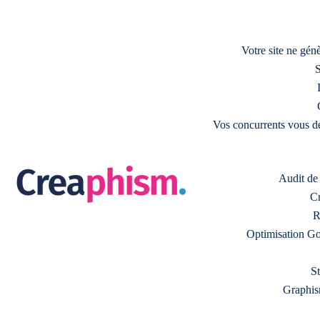
Votre site ne gé
S
Vos concurrents vous d
Audit de s
Cr
R
Optimisation Go
S
Graphism