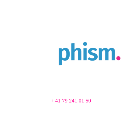
Agence Web & Print à Cortaillod
Chemin du Pré 1
2016 Cortaillod, Suisse
📞
+ 41 79 241 01 50
📨 agence@creaphism.com
Site Web