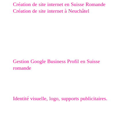
Création de site internet en Suisse Romande
Création de site internet à Neuchâtel
Création de site internet au Val-de-Ruz
Création de site internet au Val-de-Travers
Création de site internet à Boudry
Stratégie digitale
Gestion Google Business Profil en Suisse
romande
Graphisme
Identité visuelle, logo, supports publicitaires.
🎁 Checklist Google Business