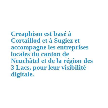
Obtenir mon devis gratuit
Creaphism est basé à
Cortaillod et à Sugiez et
accompagne les entreprises
locales du canton de
Neuchâtel et de la région des
3 Lacs, pour leur visibilité
digitale.
Zones principales :
Cortaillod, Neuchâtel, Boudry, La Grande
Béroche, Val-de-Ruz, Val-de-Travers, La Chaux-
de-Fonds, Le Locle, la région des 3 Lacs jusqu'à
Morat et Suisse romande.