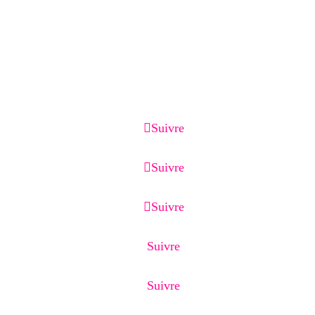
Services associés :
Création de site internet, optimisation Google
Business Profile, référencement local, page de
capture, page de vente, emailing et CRM.
Suivre
Suivre
Suivre
Suivre
Suivre