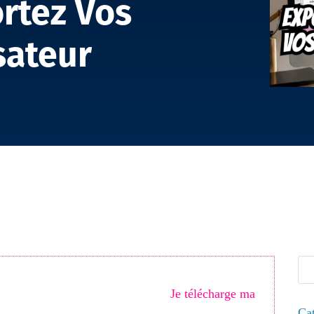
rtez Vos
sateur
eau sur InDesign : Exportez et Importez Vos Paramètres Util
imisée ? Ne passez plus à côté de vos clients
30 optimisations indispensables
.
Je télécharge ma
Cat