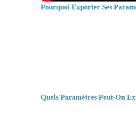
Pourquoi Exporter Ses Paramèt
Avant de plonger dans le "comment", il est
principaux avantages de cette fonctionnalit
Gagner du temps
: Fini les longues he
paramètres et importez-les en quelques clic
Travailler en équipe
: Harmonisez les p
parfaite sur tous les postes de travail.
Sécurité
: Sauvegardez vos réglages en c
changement d’ordinateur.
Quels Paramètres Peut-On Ex
Pour l’instant, Adobe permet d’exporter un
d’InDesign. Voici la liste des éléments con
Préférences générales
:
Unités de mesure, grilles, guides, etc.