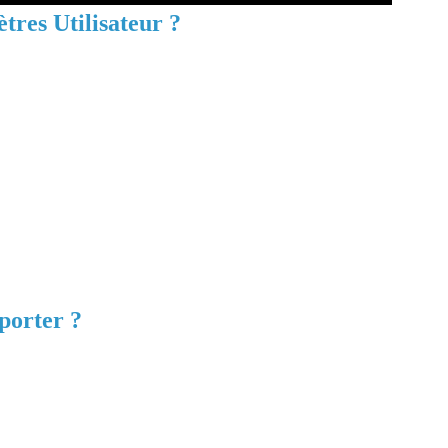
res Utilisateur ?
 essentiel de comprendre le "pourquoi". Voici les
é :
ures passées à reconfigurer InDesign. Exportez vos
s.
références entre collègues pour une cohérence
as de problème technique, de réinstallation ou de
porter ?
e grande partie des paramètres personnalisés
cernés :