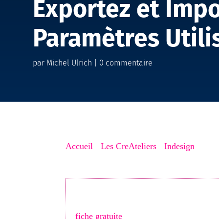
Exportez et Impo
Paramètres Utili
par
Michel Ulrich
|
0 commentaire
Accueil
->
Les CreAteliers
->
Indesign
->
Nouv
Votre fiche Google est-elle vraiment opt
locaux. Téléchargez ma
Checklist des 
fiche gratuite