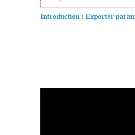
Introduction :
Exporter param
Adobe InDesign ne cesse d’évoluer pour ré
page et du design. Parmi les dernières nouv
fait son apparition : la possibilité d’
exporte
Cette avancée est un véritable gain de temps
ou en équipe. Plus besoin de reconfigurer
cet article, nous allons explorer en détail 
et la marche à suivre pour l’utiliser effica