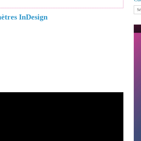
Cat
ètres InDesign
pondre aux besoins des professionnels de la mise en
eautés, une fonctionnalité particulièrement attendue
r et d’importer vos paramètres utilisateur
.
, surtout si vous travaillez sur plusieurs ordinateurs
 manuellement vos préférences à chaque fois ! Dans
cette nouvelle fonctionnalité, les paramètres concernés
cement.