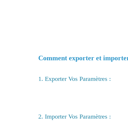
L’agencement de vos panneaux et votre e
À noter : Certains éléments, comme les bib
pas encore exportables. Cependant, Adobe po
mises à jour.
Comment exporter et importe
La procédure est simple et intuitive. Voic
1. Exporter Vos Paramètres :
Ouvrez InDesign et allez dans le menu
F
Cliquez sur
"Exporter les paramètres ut
Choisissez l’emplacement où sauvegarder
2. Importer Vos Paramètres :
Sur un autre ordinateur ou une nouvelle 