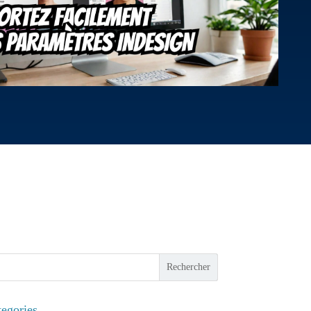
isateur
Rechercher
egories