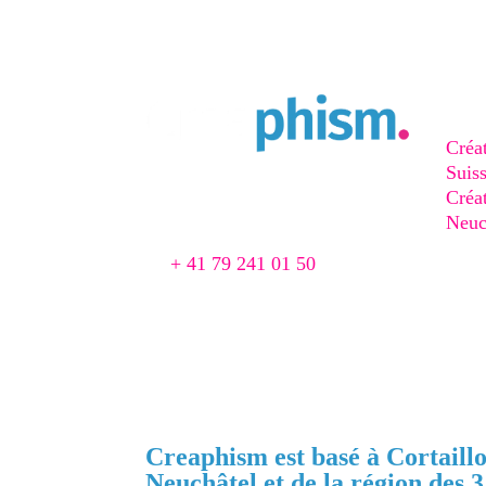
Site
Créat
Suis
Agence Web & Print à Cortaillod
Créat
Chemin du Pré 1
Neuc
2016 Cortaillod, Suisse
Créat
📞
+ 41 79 241 01 50
de-R
📨 agence@creaphism.com
Créat
de-T
Créat
Boud
Creaphism est basé à Cortaillo
Neuchâtel et de la région des 3 