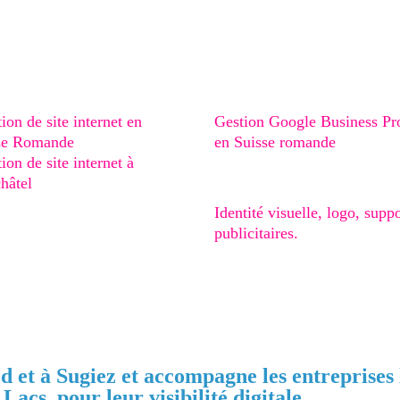
 Web
Stratégie digitale
ion de site internet en
Gestion Google Business Pro
se Romande
en Suisse romande
ion de site internet à
Graphisme
hâtel
ion de site internet au Val-
Identité visuelle, logo, supp
uz
publicitaires.
ion de site internet au Val-
ravers
ion de site internet à
ry
d et à Sugiez et accompagne les entreprises 
Lacs, pour leur visibilité digitale.