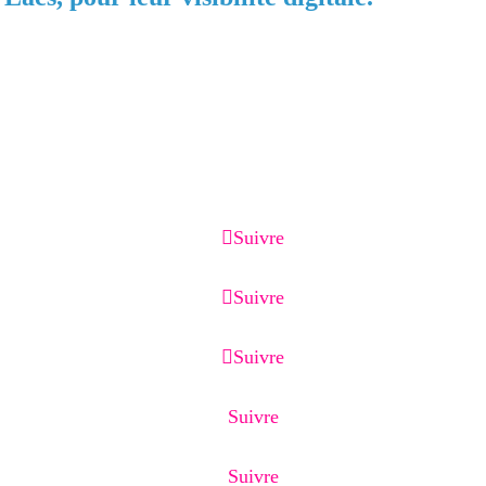
Béroche, Val-de-Ruz, Val-de-Travers, La Chaux-de-Fonds, Le 
ogle Business Profile, référencement local, page de capture, 
Suivre
Suivre
Suivre
Suivre
Suivre