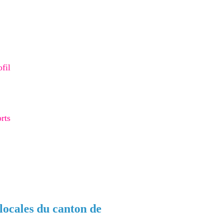
🎁 Checklist Google
fil
Business
Obtenir mon devis
orts
gratuit
locales du canton de