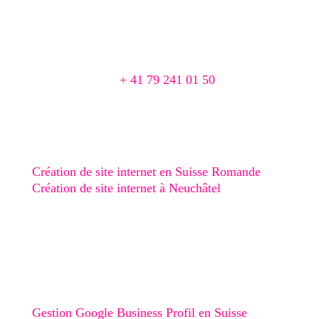
Agence Web & Print à Cortaillod
Chemin du Pré 1
2016 Cortaillod, Suisse
📞
+ 41 79 241 01 50
📨 agence@creaphism.com
Site Web
Création de site internet en Suisse Romande
Création de site internet à Neuchâtel
Création de site internet au Val-de-Ruz
Création de site internet au Val-de-Travers
Création de site internet à Boudry
Stratégie digitale
Gestion Google Business Profil en Suisse