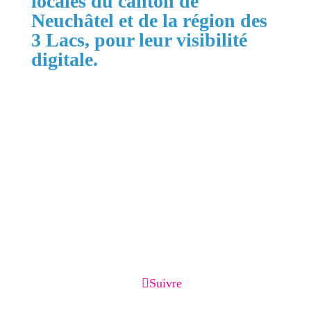
locales du canton de
Neuchâtel et de la région des
3 Lacs, pour leur visibilité
digitale.
Zones principales :
Cortaillod, Neuchâtel, Boudry, La Grande
Béroche, Val-de-Ruz, Val-de-Travers, La Chaux-
de-Fonds, Le Locle, la région des 3 Lacs jusqu'à
Morat et Suisse romande.
Services associés :
Création de site internet, optimisation Google
Business Profile, référencement local, page de
capture, page de vente, emailing et CRM.
Suivre