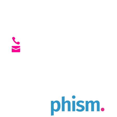

Chemin du Pré 1, 2016 Cortaillod

Lun - Ven: 07h30 à 12h00, puis 13h30 à
17h30

+41 79 241 01 50

agence [@] creaphism.com