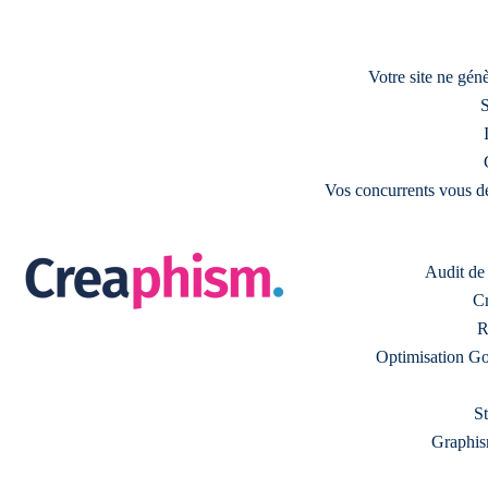
Votre site ne gé
S
Vos concurrents vous d
Audit de s
Cr
R
Optimisation Go
S
Graphism