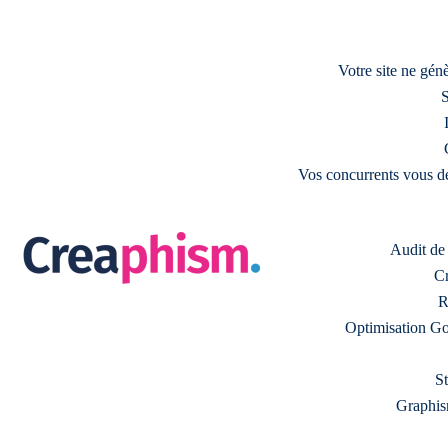
Votre site ne gé
S
Vos concurrents vous d
Audit de s
Cr
R
Optimisation Go
S
Graphism