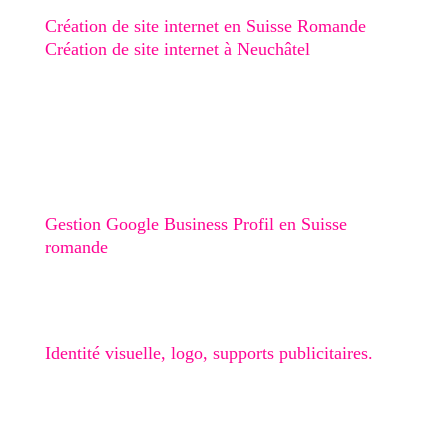
Création de site internet en Suisse Romande
Création de site internet à Neuchâtel
Création de site internet au Val-de-Ruz
Création de site internet au Val-de-Travers
Création de site internet à Boudry
Stratégie digitale
Gestion Google Business Profil en Suisse
romande
Graphisme
Identité visuelle, logo, supports publicitaires.
🎁 Checklist Google Business