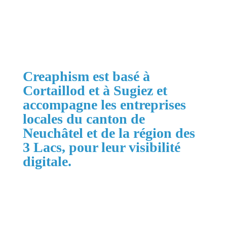
Obtenir mon devis gratuit
Creaphism est basé à
Cortaillod et à Sugiez et
accompagne les entreprises
locales du canton de
Neuchâtel et de la région des
3 Lacs, pour leur visibilité
digitale.
Zones principales :
Cortaillod, Neuchâtel, Boudry, La Grande
Béroche, Val-de-Ruz, Val-de-Travers, La Chaux-
de-Fonds, Le Locle, la région des 3 Lacs jusqu'à
Morat et Suisse romande.