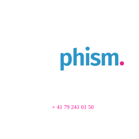
Agence Web & Print à Cortaillod
Chemin du Pré 1
2016 Cortaillod, Suisse
📞
+ 41 79 241 01 50
📨 agence@creaphism.com
Site Web