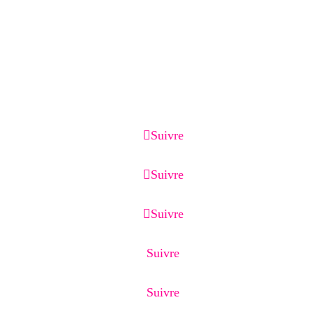
Services associés :
Création de site internet, optimisation Google
Business Profile, référencement local, page de
capture, page de vente, emailing et CRM.
Suivre
Suivre
Suivre
Suivre
Suivre