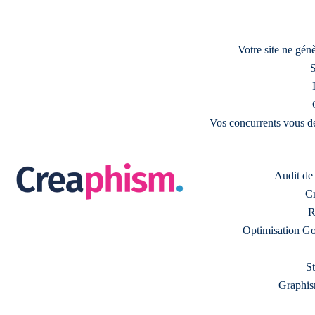
Votre site ne gé
S
Vos concurrents vous d
Audit de s
Cr
R
Optimisation Go
S
Graphism