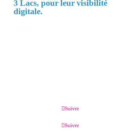
3 Lacs, pour leur visibilité
digitale.
Zones principales :
Cortaillod, Neuchâtel, Boudry, La Grande
Béroche, Val-de-Ruz, Val-de-Travers, La Chaux-
de-Fonds, Le Locle, la région des 3 Lacs jusqu'à
Morat et Suisse romande.
Services associés :
Création de site internet, optimisation Google
Business Profile, référencement local, page de
capture, page de vente, emailing et CRM.
Suivre
Suivre