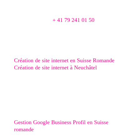
Chemin du Pré 1
2016 Cortaillod, Suisse
📞
+ 41 79 241 01 50
📨 agence@creaphism.com
Site Web
Création de site internet en Suisse Romande
Création de site internet à Neuchâtel
Création de site internet au Val-de-Ruz
Création de site internet au Val-de-Travers
Création de site internet à Boudry
Stratégie digitale
Gestion Google Business Profil en Suisse
romande