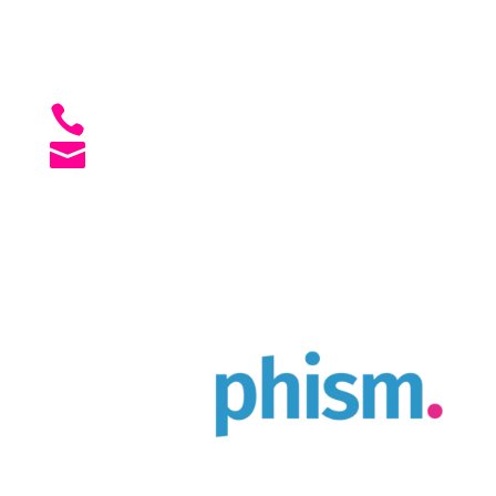

Chemin du Pré 1, 2016 Cortaillod

Lun - Ven: 07h30 à 12h00, puis 13h30 à
17h30

+41 79 241 01 50

agence [@] creaphism.com
Agence Web & Print à Cortaillod