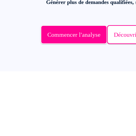
Générer plus de demandes qualifiées,
Commencer l'analyse
Découvri
Où en êtes-vou
Chaque entreprise n'a pas besoin du même c
ordre.
