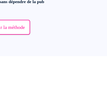
 sans dépendre de la pub
r la méthode
s aujourd'hui ?
hemin. Choisissez la situation qui vous correspond : vous sa

